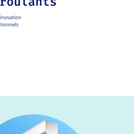
roulants
rénovation
itionnels