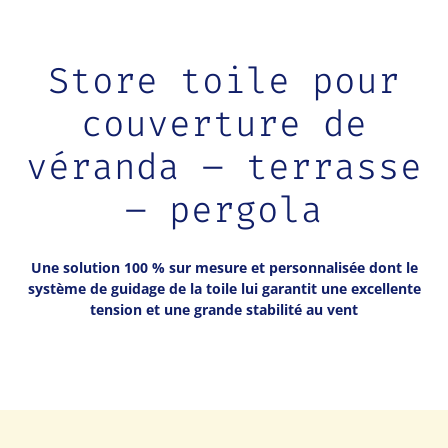
PORTES DE GARAGE
Portes de garage enroulables
Store toile pour
Porte de garage sectionnelle
couverture de
PROTECTIONS INSECTES
véranda – terrasse
Volet roulant de rénovation avec sa moustiquaire
intégrée
– pergola
Moustiquaire enroulable à tirage direct
Moustiquaire zippée motorisée XL
Moustiquaires à ouverture latérale
Une solution 100 % sur mesure et personnalisée dont le
Moustiquaire fixe
système de guidage de la toile lui garantit une excellente
tension et une grande stabilité au vent
AUTOMATISMES – DOMOTIQUE
Les automatismes
Domotique
SERVICES